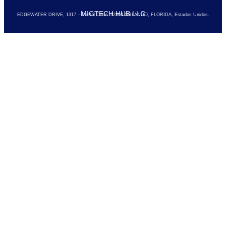
MIGTECH HUB LLC
EDGEWATER DRIVE, 1317 – Postal Code: 32804
ORLANDO, FLORIDA, Estados Unidos.