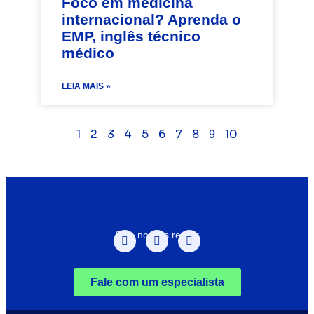
Foco em medicina
internacional? Aprenda o
EMP, inglês técnico
médico
LEIA MAIS »
1
2
3
4
5
6
7
8
10
9
Siga nossas redes:
Fale com um especialista