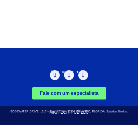
Siga nossas redes:
Fale com um especialista
MIGTECH HUB LLC
EDGEWATER DRIVE, 1317 – Postal Code: 32804
ORLANDO, FLORIDA, Estados Unidos.