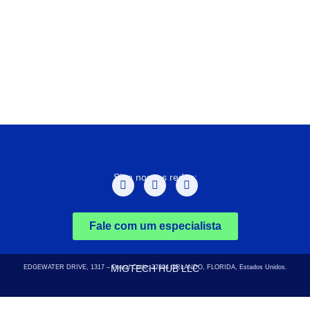
Siga nossas redes:
Fale com um especialista
MIGTECH HUB LLC
EDGEWATER DRIVE, 1317 – Postal Code: 32804
ORLANDO, FLORIDA, Estados Unidos.