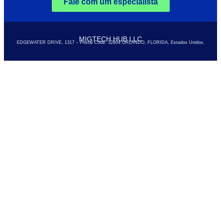
Fale com um especialista
MIGTECH HUB LLC
EDGEWATER DRIVE, 1317 – Postal Code: 32804
ORLANDO, FLORIDA, Estados Unidos.