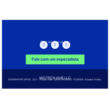
Siga nossas redes:
Fale com um especialista
MIGTECH HUB LLC
EDGEWATER DRIVE, 1317 – Postal Code: 32804
ORLANDO, FLORIDA, Estados Unidos.