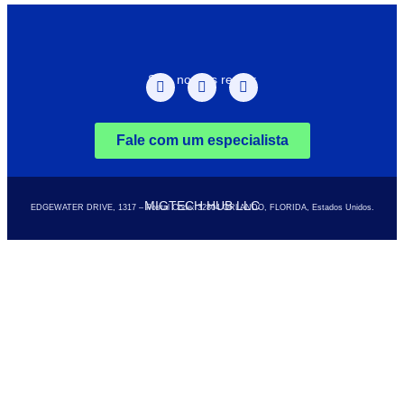
Siga nossas redes:
Fale com um especialista
MIGTECH HUB LLC
EDGEWATER DRIVE, 1317 – Postal Code: 32804
ORLANDO, FLORIDA, Estados Unidos.