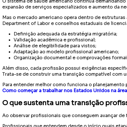
O sistema de saúde americano continua demandando pr
expansão de serviços especializados e aumento da nec
Mas o mercado americano opera dentro de estruturas a
Department of Labor e conselhos estaduais de licenci
Definição adequada da estratégia migratória;
Validação acadêmica e profissional;
Análise de elegibilidade para vistos;
Adaptação ao modelo profissional americano;
Organização documental e comprovações formai
Além disso, cada profissão possui exigências específi
Trata-se de construir uma transição compatível com um
Para entender melhor como funciona o planejamento pr
Como começar a trabalhar nos Estados Unidos na área
O que sustenta uma transição profis
Ao observar profissionais que conseguem avançar de f
Profissionais que entendem desde o início quais etap