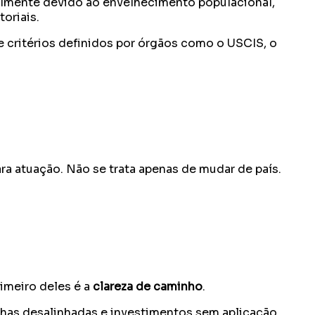
almente devido ao envelhecimento populacional,
oriais.
 critérios definidos por órgãos como o USCIS, o
ra atuação. Não se trata apenas de mudar de país.
imeiro deles é a
clareza de caminho
.
lhas desalinhadas e investimentos sem aplicação