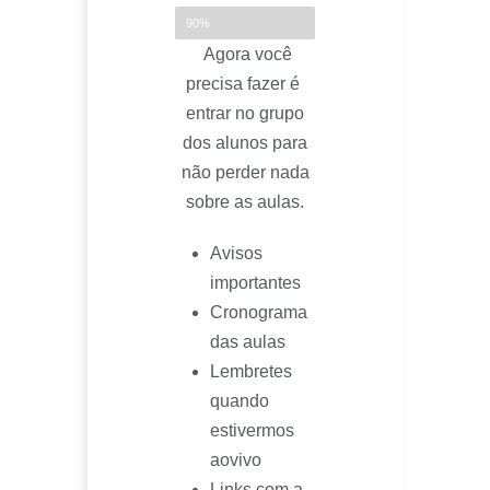
Falta só mais um passo
90%
Agora você
precisa fazer é
entrar no grupo
dos alunos para
não perder nada
sobre as aulas.
Avisos
importantes
Cronograma
das aulas
Lembretes
quando
estivermos
aovivo
Links com a