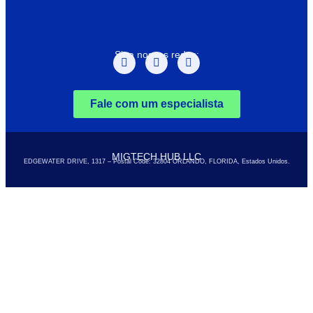
Siga nossas redes:
Fale com um especialista
MIGTECH HUB LLC
EDGEWATER DRIVE, 1317 – Postal Code: 32804
ORLANDO, FLORIDA, Estados Unidos.