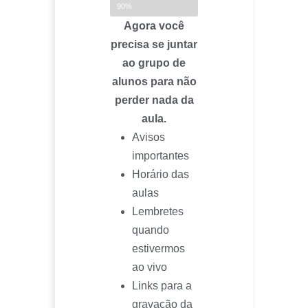
Falta só mais um passo
90%
Agora você
precisa se juntar
ao grupo de
alunos para não
perder nada da
aula.
Avisos
importantes
Horário das
aulas
Lembretes
quando
estivermos
ao vivo
Links para a
gravação da