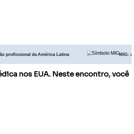
ional da América Latina
MIG: a maior pla
édica nos EUA. Neste encontro, você