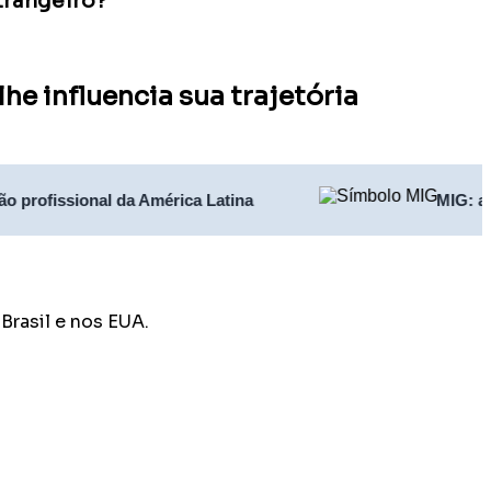
trangeiro?
e influencia sua trajetória
ional da América Latina
MIG: a maior pla
Brasil e nos EUA.