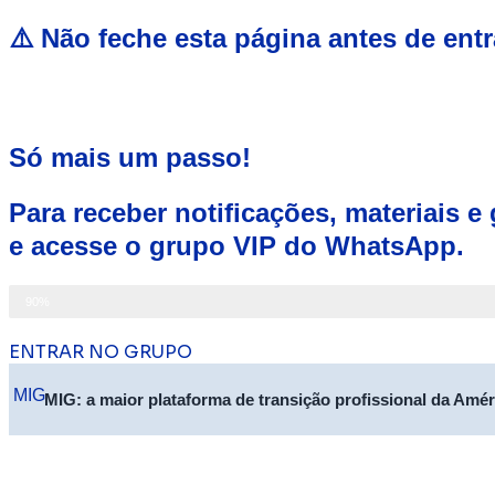
⚠️ Não feche esta página antes de ent
Só mais um passo!
Para receber notificações, materiais e
e acesse o grupo VIP do WhatsApp.​
Falta só mais um passo!
90%
ENTRAR NO GRUPO
MIG: a maior plataforma de transição profissional da Améric