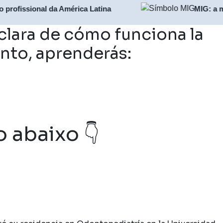
onal da América Latina
MIG: a maior plat
clara de cómo funciona la
ento, aprenderás:
 abaixo 👇