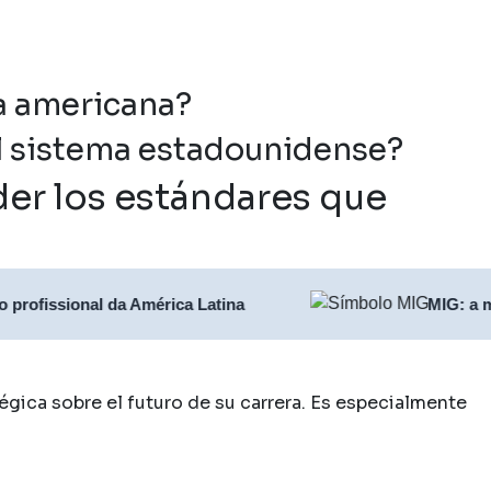
ca americana?
al sistema estadounidense?
nder los estándares que
onal da América Latina
MIG: a maior plat
gica sobre el futuro de su carrera.
Es especialmente