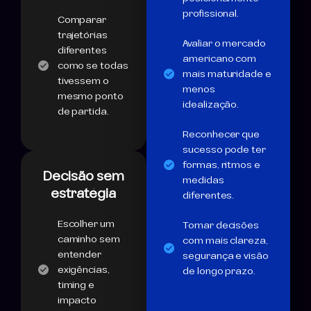
profissional.
Comparar
trajetórias
Avaliar o mercado
diferentes
americano com
como se todas
mais maturidade e
tivessem o
menos
mesmo ponto
idealização.
de partida.
Reconhecer que
sucesso pode ter
formas, ritmos e
Decisão sem
medidas
estratégia
diferentes.
Escolher um
Tomar decisões
caminho sem
com mais clareza,
entender
segurança e visão
exigências,
de longo prazo.
timing e
impacto