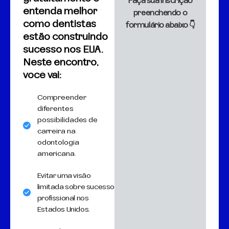
Faça sua inscrição
entenda melhor
preenchendo o
como dentistas
formulário abaixo 👇
estão construindo
sucesso nos EUA.
Neste encontro,
você vai:
Compreender
diferentes
possibilidades de
carreira na
odontologia
americana.
Evitar uma visão
limitada sobre sucesso
profissional nos
Estados Unidos.