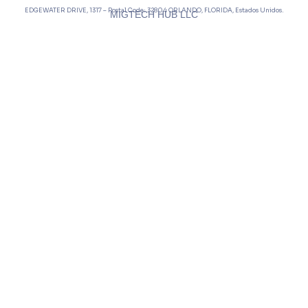
EDGEWATER DRIVE, 1317 – Postal Code: 32804
ORLANDO, FLORIDA, Estados Unidos.
MIGTECH HUB LLC