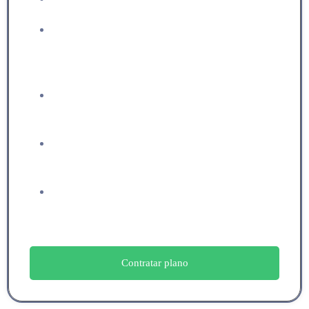
Equipe multidisciplinar de
especialistas em imigração para
execução do seu processo imigratório.
Análise do perfil e definição da
estratégia migratória.
Estruturação processual e elaboração
dos documentos
Advogados independentes e
paralegais responsáveis pelo envio do
pleito imigratório.
Contratar plano